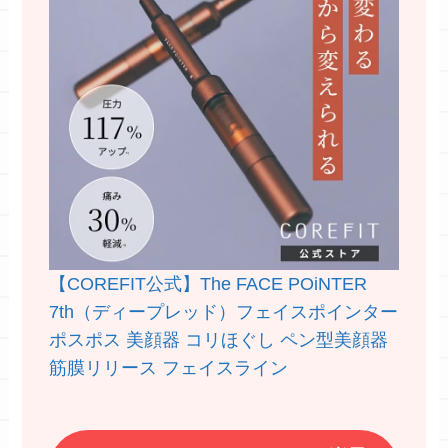
【COREFIT公式】The FACE POiNTER
7th（ディープレッド）フェイスポインター
ポスポス 美顔器 コリほぐし ペン型美顔器
筋膜リリース フェイスライン