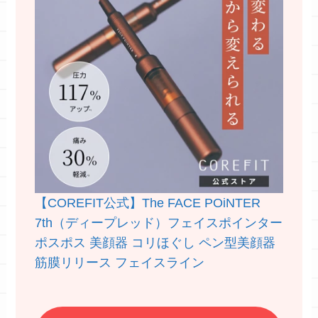
【COREFIT公式】The FACE POiNTER
7th（ディープレッド）フェイスポインター
ポスポス 美顔器 コリほぐし ペン型美顔器
筋膜リリース フェイスライン