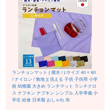
ランチョンマット ( 撥水 / Lサイズ 40 × 60
/ ナイロン / 無地 )| 洗える 子供 子供用 小学
校 幼稚園 大きめ ランチマット ランチクロ
ス ナフキン ナプキン シンプル 入学準備 小
学生 給食 日本製 おしゃれ 布