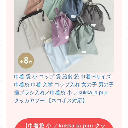
巾着 袋 小 コップ 袋 給食 袋 巾着 Sサイズ
巾着袋 巾着 入学 コップ入れ 女の子 男の子
歯ブラシ入れ／巾着袋 小 ／kukka ja puu
クッカヤプー 【ネコポス対応】
【巾着袋 小 ／kukka ja puu クッ